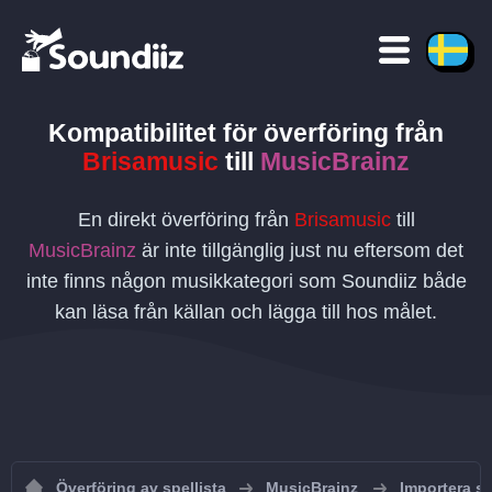
Kompatibilitet för överföring
från
Brisamusic
till
MusicBrainz
En direkt överföring från
Brisamusic
till
MusicBrainz
är inte tillgänglig just nu eftersom det
inte finns någon musikkategori som Soundiiz både
kan läsa från källan och lägga till hos målet.
Överföring av spellista
MusicBrainz
Importera sp