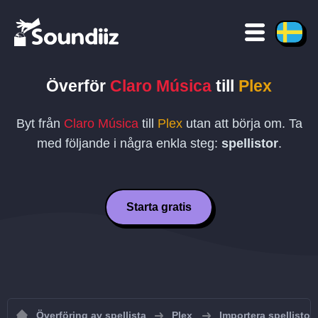
Överför
Claro Música
till
Plex
Byt från
Claro Música
till
Plex
utan att börja om. Ta
med följande i några enkla steg:
spellistor
.
Starta gratis
Överföring av spellista
Plex
Importera spellistor t