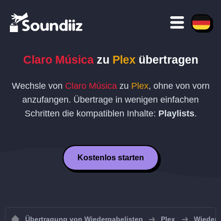
Claro Música
zu
Plex
übertragen
Wechsle von
Claro Música
zu
Plex
, ohne von vorn
anzufangen. Übertrage in wenigen einfachen
Schritten die kompatiblen Inhalte:
Playlists
.
Kostenlos starten
Übertragung von Wiedergabelisten
Plex
Wiederg