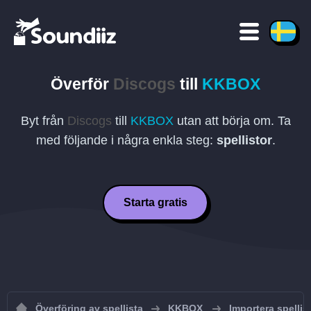
Överför
Discogs
till
KKBOX
Byt från
Discogs
till
KKBOX
utan att börja om. Ta
med följande i några enkla steg:
spellistor
.
Starta gratis
Överföring av spellista
KKBOX
Importera spellis