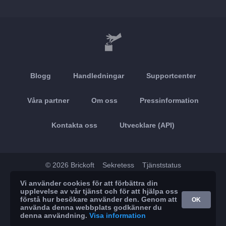
Blogg
Handledningar
Supportcenter
Våra partner
Om oss
Pressinformation
Kontakta oss
Utvecklare (API)
© 2026 Brickoft
Sekretess
Tjänststatus
Vi använder cookies för att förbättra din
App Store
Google Play
upplevelse av vår tjänst och för att hjälpa oss
förstå hur besökare använder den. Genom att
OK
använda denna webbplats godkänner du
denna användning.
Visa information