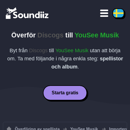
Överför
Discogs
till
YouSee Musik
Byt från
Discogs
till
YouSee Musik
utan att börja
om. Ta med följande i några enkla steg:
spellistor
och album
.
Starta gratis
Överföring av spellista
YouSee Musik
Importera 