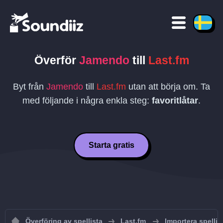
Överför
Jamendo
till
Last.fm
Byt från
Jamendo
till
Last.fm
utan att börja om. Ta
med följande i några enkla steg:
favoritlåtar
.
Starta gratis
Överföring av spellista
Last.fm
Importera spellist