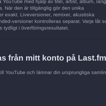
YouTube med hjälp av titel, artist, album, län
. När den är tillgänglig gör den unika
 exakt. Liveversioner, remixer, akustiska
ded-versioner kontrolleras separat. Varje låt s
s tydligt i överföringsresultatet.
s från mitt konto på Last.f
till YouTube och lämnar din ursprungliga samli