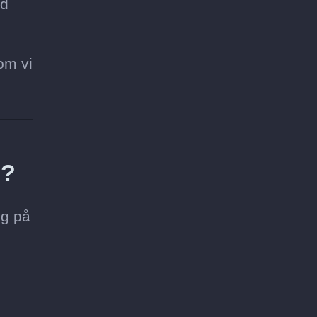
gd
om vi
m?
ng på