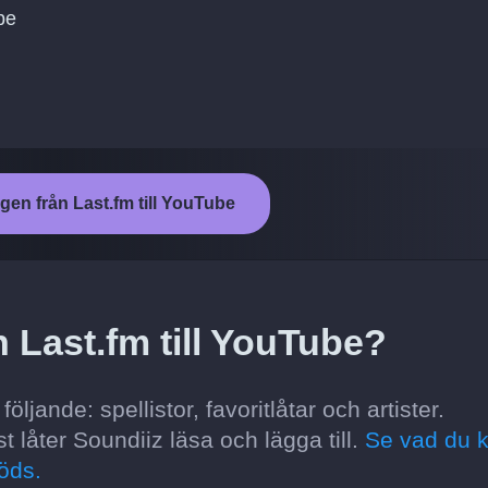
ube
ngen från Last.fm till YouTube
n Last.fm till YouTube?
ljande: spellistor, favoritlåtar och artister.
t låter Soundiiz läsa och lägga till.
Se vad du 
öds.