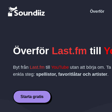
Överför
Överför
Last.fm
till
Y
Byt från
Last.fm
till
YouTube
utan att börja om. Ta
enkla steg:
spellistor, favoritlåtar och artister
.
Starta gratis