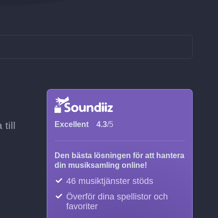
till
Excellent
4.3
/5
Den bästa lösningen för att hantera
din musiksamling online!
46 musiktjänster stöds
Överför dina spellistor och
favoriter