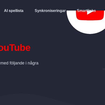
AI spellista
Synkroniseringar
Smartlinks
ouTube
 med följande i några