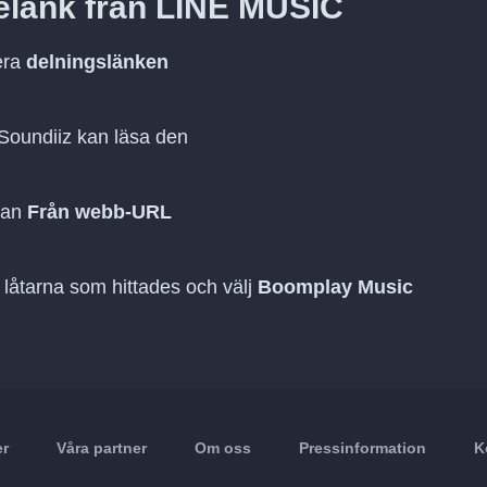
telänk från LINE MUSIC
era
delningslänken
 Soundiiz kan läsa den
dan
Från webb-URL
 låtarna som hittades och välj
Boomplay Music
er
Våra partner
Om oss
Pressinformation
K