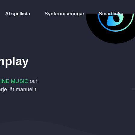
AI spellista
Synkroniseringar
Smartlinks
play
LINE MUSIC
och
arje låt manuellt.