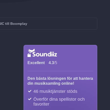
IC till Boomplay
Excellent
4.3
/5
Den bästa lösningen för att hantera
din musiksamling online!
46 musiktjänster stöds
Överför dina spellistor och
favoriter