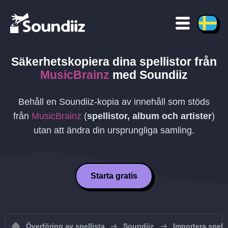
Säkerhetskopiera dina spellistor från
MusicBrainz
med Soundiiz
Behåll en Soundiiz-kopia av innehåll som stöds
från
MusicBrainz
(
spellistor, album och artister
)
utan att ändra din ursprungliga samling.
Starta gratis
Överföring av spellista
Soundiiz
Importera spelli