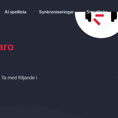
AI spellista
Synkroniseringar
Smartlinks
aro
 Ta med följande i