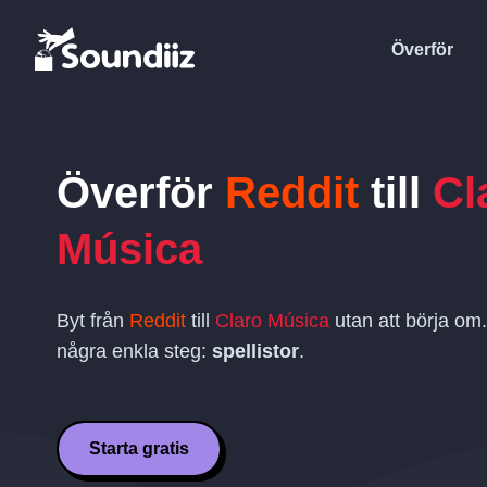
Överför
Överför
Reddit
till
Cl
Música
Byt från
Reddit
till
Claro Música
utan att börja om.
några enkla steg:
spellistor
.
Starta gratis