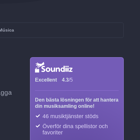
 Música
Excellent
4.3
/5
lägga
Den bästa lösningen för att hantera
din musiksamling online!
46 musiktjänster stöds
Överför dina spellistor och
favoriter