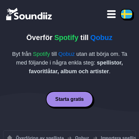
Överför
Spotify
till
Qobuz
Byt från
Spotify
till
Qobuz
utan att börja om. Ta
med följande i några enkla steg:
spellistor,
favoritlåtar, album och artister
.
Starta gratis
Överföring av spellista
Qobuz
Importera spellist