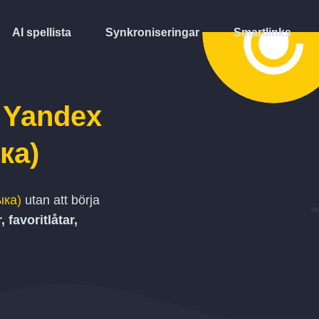
AI spellista
Synkroniseringar
Smartlinks
l
Yandex
ка)
ыка)
utan att börja
, favoritlåtar,