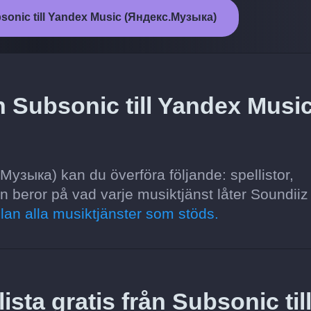
bsonic till Yandex Music (Яндекс.Музыка)
n Subsonic till Yandex Musi
узыка) kan du överföra följande: spellistor,
ven beror på vad varje musiktjänst låter Soundiiz
lan alla musiktjänster som stöds.
ista gratis från Subsonic til