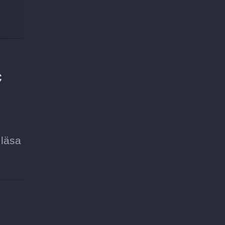
c
 läsa
l