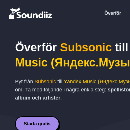
Överför
Överför
Subsonic
til
Music (Яндекс.Музы
Byt från
Subsonic
till
Yandex Music (Яндекс.Муз
om. Ta med följande i några enkla steg:
spellistor
album och artister
.
Starta gratis