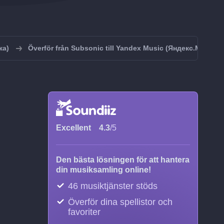
ка)
Överför från Subsonic till Yandex Music (Яндекс.Музыка
Excellent
4.3
/5
Den bästa lösningen för att hantera
din musiksamling online!
46 musiktjänster stöds
Överför dina spellistor och
favoriter