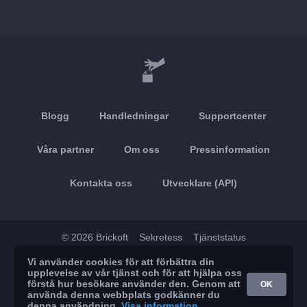
Blogg
Handledningar
Supportcenter
Våra partner
Om oss
Pressinformation
Kontakta oss
Utvecklare (API)
© 2026 Brickoft
Sekretess
Tjänststatus
Vi använder cookies för att förbättra din
App Store
Google Play
upplevelse av vår tjänst och för att hjälpa oss
förstå hur besökare använder den. Genom att
OK
använda denna webbplats godkänner du
denna användning.
Visa information