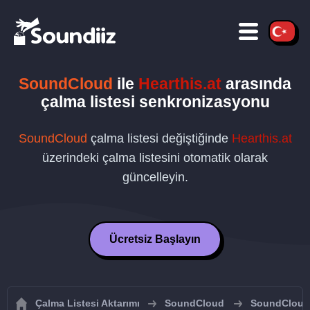
SoundCloud
ile
Hearthis.at
arasında
çalma listesi senkronizasyonu
SoundCloud
çalma listesi değiştiğinde
Hearthis.at
üzerindeki çalma listesini otomatik olarak
güncelleyin.
Ücretsiz Başlayın
Çalma Listesi Aktarımı
SoundCloud
SoundCloud ç