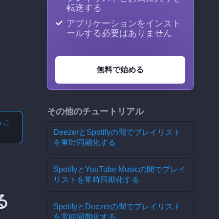
転送する
アプリケーションをインスト
ールする必要はありません
無料で始める
その他のチュートリアル
る
こ
DeezerとSpotifyの間でプレイリスト
を常時同期化する
SpotifyとYouTube Musicの間でプレイ
リストを常時同期化する
る
SpotifyとDeezerの間でプレイリスト
を常時同期化する