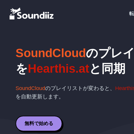
転
SoundCloud
のプレ
を
Hearthis.at
と同期
SoundCloud
のプレイリストが変わると、
Hearthi
を自動更新します。
無料で始める