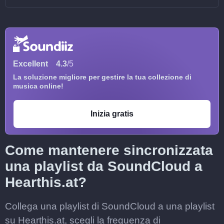
Excellent
4.3
/5
La soluzione migliore per gestire la tua collezione di
musica online!
Inizia gratis
Come mantenere sincronizzata
una playlist da SoundCloud a
Hearthis.at?
Collega una playlist di SoundCloud a una playlist
su Hearthis.at, scegli la frequenza di