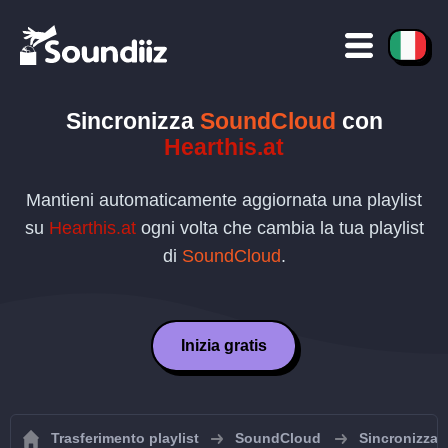
Sincronizza
SoundCloud
con
Hearthis.at
Mantieni automaticamente aggiornata una playlist
su
Hearthis.at
ogni volta che cambia la tua playlist
di
SoundCloud
.
Inizia gratis
Trasferimento playlist
SoundCloud
Sincronizza 