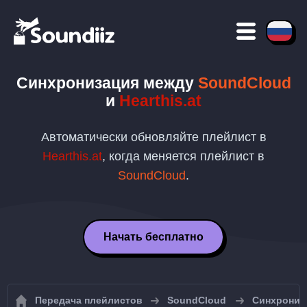
Синхронизация между
SoundCloud
и
Hearthis.at
Автоматически обновляйте плейлист в
Hearthis.at
, когда меняется плейлист в
SoundCloud
.
Начать бесплатно
Передача плейлистов
SoundCloud
Синхрониз