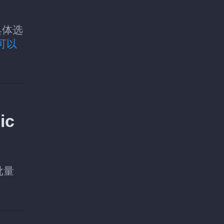
具体选
可以
ic
批量