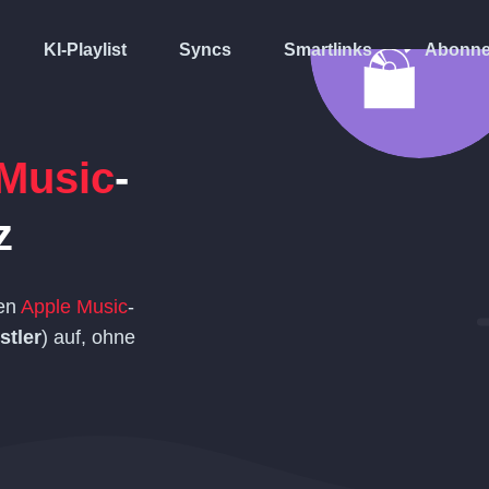
KI-Playlist
Syncs
Smartlinks
Abonne
Music
-
z
len
Apple Music
-
stler
) auf, ohne