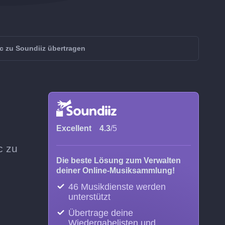
c zu Soundiiz übertragen
Excellent
4.3
/5
c zu
Die beste Lösung zum Verwalten
deiner Online-Musiksammlung!
46 Musikdienste werden
unterstützt
Übertrage deine
Wiedergabelisten und