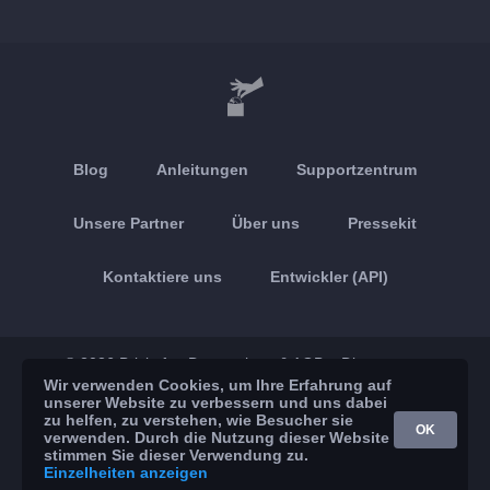
Blog
Anleitungen
Supportzentrum
Unsere Partner
Über uns
Pressekit
Kontaktiere uns
Entwickler (API)
© 2026 Brickoft
Datenschutz & AGB
Dienststatus
Wir verwenden Cookies, um Ihre Erfahrung auf
unserer Website zu verbessern und uns dabei
App Store
Google Play
zu helfen, zu verstehen, wie Besucher sie
OK
verwenden. Durch die Nutzung dieser Website
stimmen Sie dieser Verwendung zu.
Einzelheiten anzeigen