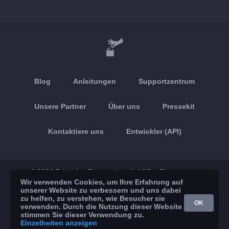
Blog
Anleitungen
Supportzentrum
Unsere Partner
Über uns
Pressekit
Kontaktiere uns
Entwickler (API)
© 2026 Brickoft
Datenschutz & AGB
Dienststatus
Wir verwenden Cookies, um Ihre Erfahrung auf
unserer Website zu verbessern und uns dabei
App Store
Google Play
zu helfen, zu verstehen, wie Besucher sie
OK
verwenden. Durch die Nutzung dieser Website
stimmen Sie dieser Verwendung zu.
Einzelheiten anzeigen