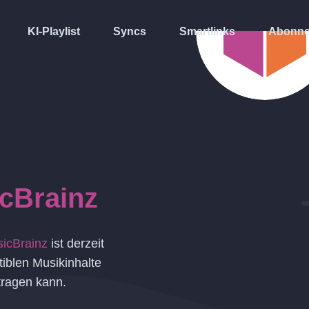
KI-Playlist
Syncs
Smartlinks
Abonne
cBrainz
icBrainz
ist derzeit
iblen Musikinhalte
tragen kann.