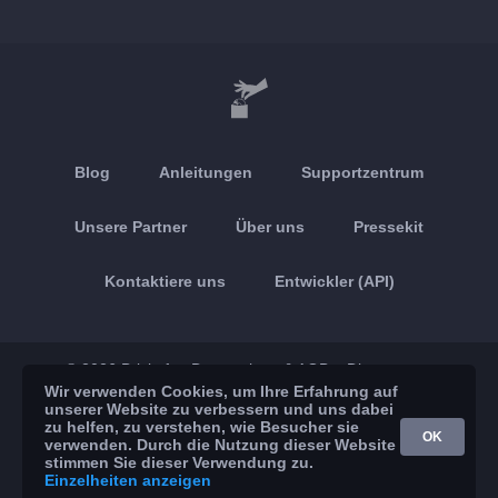
Blog
Anleitungen
Supportzentrum
Unsere Partner
Über uns
Pressekit
Kontaktiere uns
Entwickler (API)
© 2026 Brickoft
Datenschutz & AGB
Dienststatus
Wir verwenden Cookies, um Ihre Erfahrung auf
unserer Website zu verbessern und uns dabei
App Store
Google Play
zu helfen, zu verstehen, wie Besucher sie
OK
verwenden. Durch die Nutzung dieser Website
stimmen Sie dieser Verwendung zu.
Einzelheiten anzeigen