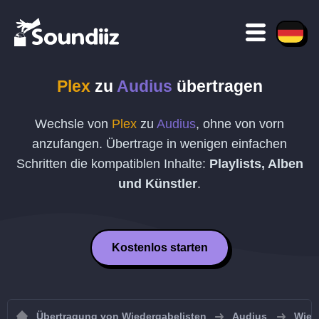
Plex
zu
Audius
übertragen
Wechsle von
Plex
zu
Audius
, ohne von vorn
anzufangen. Übertrage in wenigen einfachen
Schritten die kompatiblen Inhalte:
Playlists, Alben
und Künstler
.
Kostenlos starten
Übertragung von Wiedergabelisten
Audius
Wied