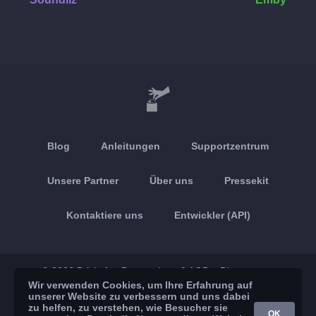
Blog
Anleitungen
Supportzentrum
Unsere Partner
Über uns
Pressekit
Kontaktiere uns
Entwickler (API)
© 2026 Brickoft
Datenschutz & AGB
Dienststatus
Wir verwenden Cookies, um Ihre Erfahrung auf
unserer Website zu verbessern und uns dabei
App Store
Google Play
zu helfen, zu verstehen, wie Besucher sie
OK