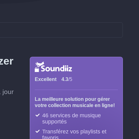
zer
Excellent
4.3
/5
 jour
La meilleure solution pour gérer
votre collection musicale en ligne!
46 services de musique
supportés
Transférez vos playlists et
favoris