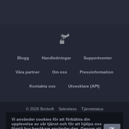
Blogg
Handledningar
Supportcenter
Våra partner
Om oss
Pressinformation
Kontakta oss
Utvecklare (API)
© 2026 Brickoft
Sekretess
Tjänststatus
Vi använder cookies för att förbättra din
App Store
Google Play
upplevelse av vår tjänst och för att hjälpa oss
förstå hur besökare använder den. Genom att
OK