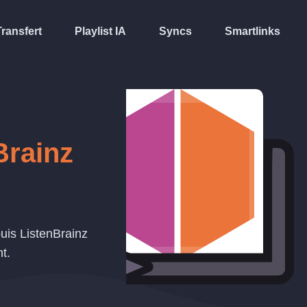
Transfert
Playlist IA
Syncs
Smartlinks
Brainz
uis ListenBrainz
t.