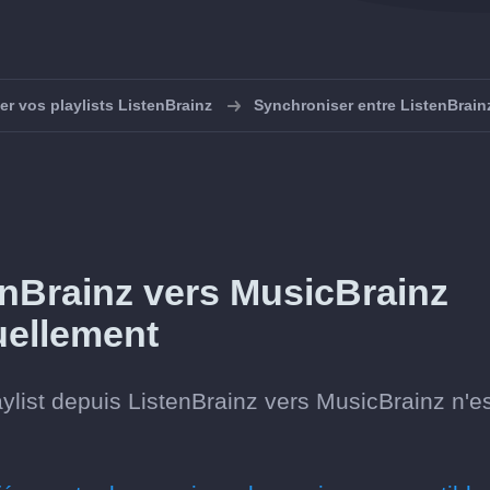
r vos playlists ListenBrainz
Synchroniser entre ListenBrain
enBrainz vers MusicBrainz
uellement
ylist depuis ListenBrainz vers MusicBrainz n'e