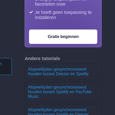
favorieten over
Je hoeft geen toepassing te
installeren
Gratis beginnen
Andere tutorials
n
Afspeellijsten gesynchroniseerd
houden tussen Deezer en Spotify
Afspeellijsten gesynchroniseerd
houden tussen Spotify en YouTube
Music
Afspeellijsten gesynchroniseerd
houden tussen Spotify en Deezer