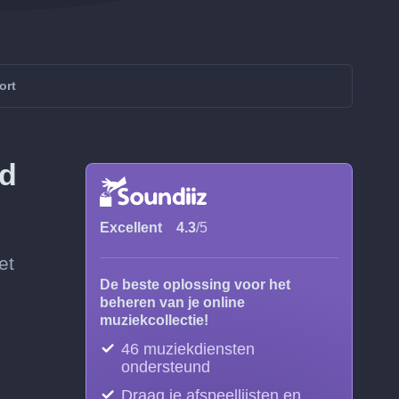
ort
rd
Excellent
4.3
/5
et
De beste oplossing voor het
beheren van je online
muziekcollectie!
46 muziekdiensten
ondersteund
Draag je afspeellijsten en