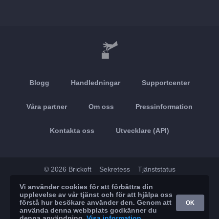
Blogg
Handledningar
Supportcenter
Våra partner
Om oss
Pressinformation
Kontakta oss
Utvecklare (API)
© 2026 Brickoft
Sekretess
Tjänststatus
Vi använder cookies för att förbättra din
App Store
Google Play
upplevelse av vår tjänst och för att hjälpa oss
förstå hur besökare använder den. Genom att
OK
använda denna webbplats godkänner du
denna användning.
Visa information