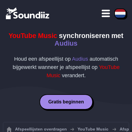
YouTube Music
synchroniseren met
Audius
Houd een afspeellijst op
Audius
automatisch
bijgewerkt wanneer je afspeellijst op
YouTube
Music
verandert.
Gratis beginnen
Afspeellijsten overdragen
YouTube Music
Afspe