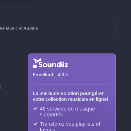
be Music et Audius
Excellent
4.3
/5
e
La meilleure solution pour gérer
votre collection musicale en ligne!
46 services de musique
supportés
Transférez vos playlists et
favoris