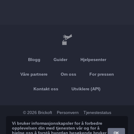
Blogg
Guider
Hjelpesenter
Våre partnere
Om oss
For pressen
Kontakt oss
Utviklere (API)
© 2026 Brickoft
Personvern
Tjenestestatus
Vi bruker informasjonskapsler for å forbedre
App Store
Google Play
opplevelsen din med tjenesten vår og for å
hjelpe oss å forstå hvordan besøkende bruker
OK