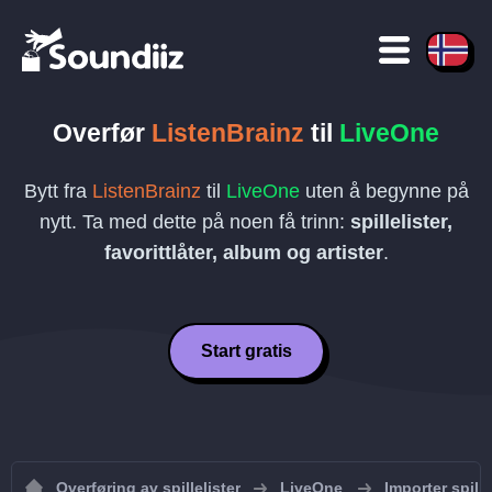
Overfør
ListenBrainz
til
LiveOne
Bytt fra
ListenBrainz
til
LiveOne
uten å begynne på
nytt. Ta med dette på noen få trinn:
spillelister,
favorittlåter, album og artister
.
Start gratis
Overføring av spillelister
LiveOne
Importer spille