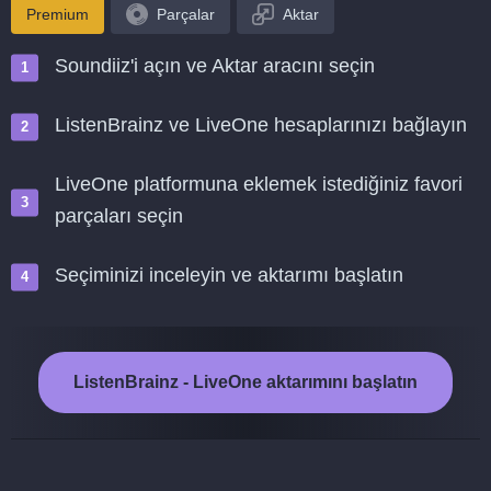
Premium
Parçalar
Aktar
Soundiiz'i açın ve Aktar aracını seçin
ListenBrainz ve LiveOne hesaplarınızı bağlayın
LiveOne platformuna eklemek istediğiniz favori
parçaları seçin
Seçiminizi inceleyin ve aktarımı başlatın
ListenBrainz - LiveOne aktarımını başlatın