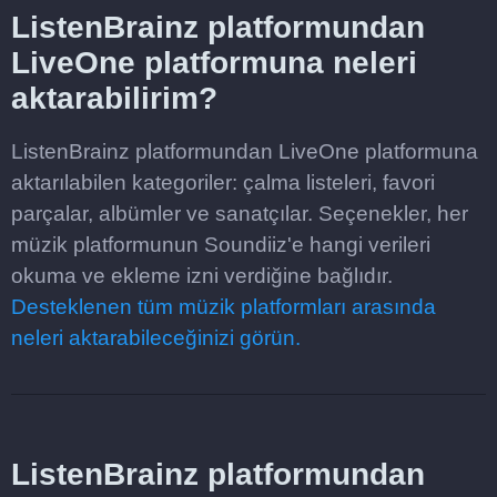
ListenBrainz platformundan
LiveOne platformuna neleri
aktarabilirim?
ListenBrainz platformundan LiveOne platformuna
aktarılabilen kategoriler: çalma listeleri, favori
parçalar, albümler ve sanatçılar. Seçenekler, her
müzik platformunun Soundiiz'e hangi verileri
okuma ve ekleme izni verdiğine bağlıdır.
Desteklenen tüm müzik platformları arasında
neleri aktarabileceğinizi görün.
ListenBrainz platformundan