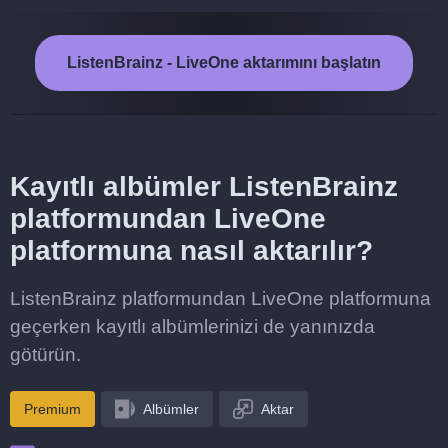
ListenBrainz - LiveOne aktarımını başlatın
Kayıtlı albümler ListenBrainz
platformundan LiveOne
platformuna nasıl aktarılır?
ListenBrainz platformundan LiveOne platformuna
geçerken kayıtlı albümlerinizi de yanınızda
götürün.
Premium
Albümler
Aktar