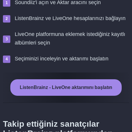
Soundiiz'i açın ve Aktar aracını seçin
ListenBrainz ve LiveOne hesaplarınızı bağlayın
LiveOne platformuna eklemek istediğiniz kayıtlı
albümleri seçin
Seçiminizi inceleyin ve aktarımı başlatın
ListenBrainz - LiveOne aktarımını başlatın
Takip ettiğiniz sanatçılar