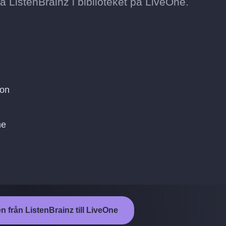
 på ListenBrainz i biblioteket på LiveOne.
ton
ne
n från ListenBrainz till LiveOne