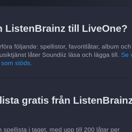
n ListenBrainz till LiveOne?
öra följande: spellistor, favoritlåtar, album och
usiktjänst låter Soundiiz läsa och lägga till.
Se 
r som stöds.
ista gratis från ListenBrain
pellista i taget, med upp till 200 låtar per