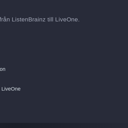
ån ListenBrainz till LiveOne.
ton
på LiveOne