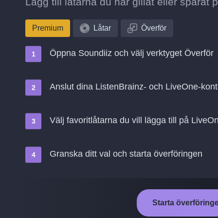
Lägg till låtarna du har gillat eller sparat
Premium
Låtar
Överför
Öppna Soundiiz och välj verktyget Överför
Anslut dina ListenBrainz- och LiveOne-kon
Välj favoritlåtarna du vill lägga till på LiveO
Granska ditt val och starta överföringen
Starta överföringe