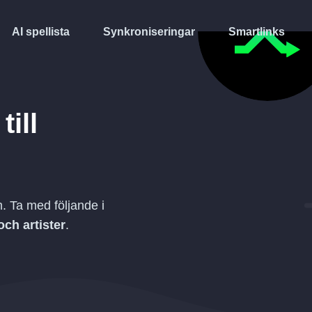
AI spellista
Synkroniseringar
Smartlinks
till
. Ta med följande i
och artister
.