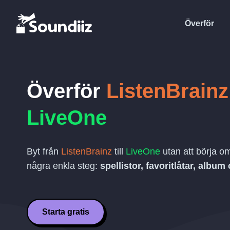
Överför
Överför
ListenBrainz
LiveOne
Byt från
ListenBrainz
till
LiveOne
utan att börja om
några enkla steg:
spellistor, favoritlåtar, album 
Starta gratis