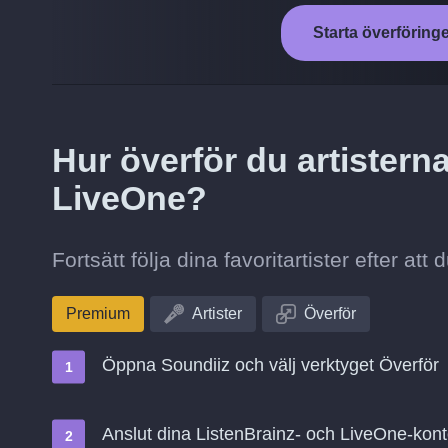
Starta överföringe
Hur överför du artisterna 
LiveOne?
Fortsätt följa dina favoritartister efter att
Premium
Artister
Överför
Öppna Soundiiz och välj verktyget Överför
Anslut dina ListenBrainz- och LiveOne-kon