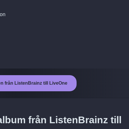
ton
n från ListenBrainz till LiveOne
lbum från ListenBrainz till