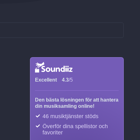
Excellent
4.3
/5
Den bästa lösningen för att hantera
din musiksamling online!
46 musiktjänster stöds
Överför dina spellistor och
favoriter