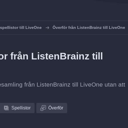
spellistor till LiveOne
Överför från ListenBrainz till LiveOne
r från ListenBrainz till
tesamling från ListenBrainz till LiveOne utan att
Spellistor
Överför