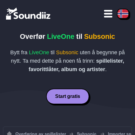
Overfør
LiveOne
til
Subsonic
Bytt fra
LiveOne
til
Subsonic
uten å begynne på
nytt. Ta med dette på noen få trinn:
spillelister,
favorittlåter, album og artister
.
Start gratis
Overføring av spillelister
Subsonic
Importer spill