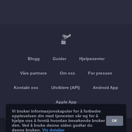
Blogg
Guider
Hjelpesenter
Våre partnere
Om oss
For pressen
Kontakt oss
Utviklere (API)
Android App
Apple App
Vi bruker informasjonskapsler for å forbedre
opplevelsen din med tjenesten vår og for å
hjelpe oss å forstå hvordan besøkende bruker
OK
den. Ved å bruke denne siden godtar du
© 2026 Brickoft
Personvern
Tjenestestatus
denne bruken.
Vis detaljer