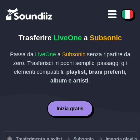
Trasferire
LiveOne
a
Subsonic
Passa da
LiveOne
a
Subsonic
senza ripartire da
zero. Trasferisci in pochi semplici passaggi gli
elementi compatibili:
playlist, brani preferiti,
album e artisti
.
Inizia gratis
Trasferimento playlist
Subsonic
Importa playlis