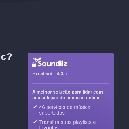
ic?
Excellent
4.3
/5
A melhor solução para lidar com
sua seleção de músicas online!
46 serviços de música
suportados
Transfira suas playlists e
favoritos