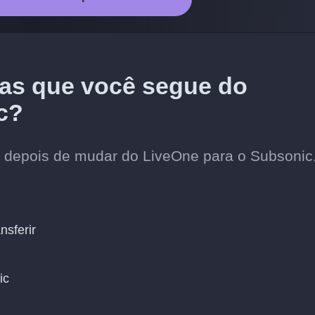
stas que você segue do
c?
os depois de mudar do LiveOne para o Subsonic
nsferir
ic