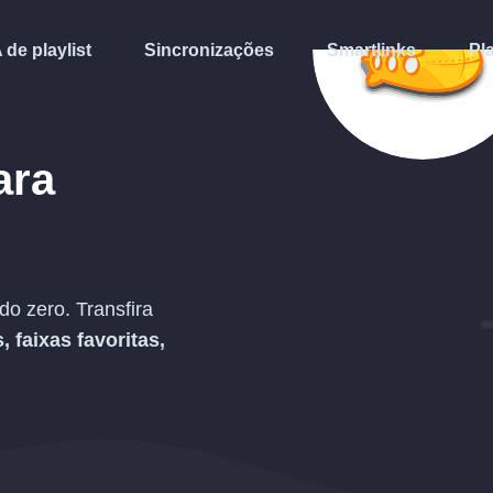
A de playlist
Sincronizações
Smartlinks
Pl
ara
o zero. Transfira
s, faixas favoritas,