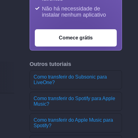
Não há necessidade de
instalar nenhum aplicativo
Comece grátis
Outros tutoriais
Como transferir do Subsonic para
LiveOne?
Como transferir do Spotify para Apple
Music?
Como transferir do Apple Music para
Spotify?