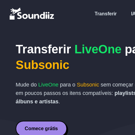
Transferir
I
Transferir
LiveOne
p
Subsonic
Mude do
LiveOne
para o
Subsonic
sem começar d
em poucos passos os itens compatíveis:
playlist
álbuns e artistas
.
Comece grátis