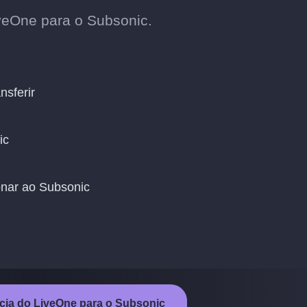
veOne para o Subsonic.
nsferir
ic
onar ao Subsonic
ência do LiveOne para o Subsonic