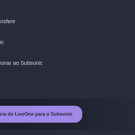
nsferir
ic
cionar ao Subsonic
ência do LiveOne para o Subsonic