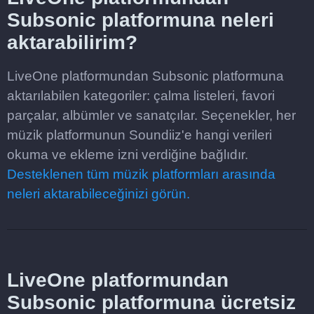
Subsonic platformuna neleri
aktarabilirim?
LiveOne platformundan Subsonic platformuna
aktarılabilen kategoriler: çalma listeleri, favori
parçalar, albümler ve sanatçılar. Seçenekler, her
müzik platformunun Soundiiz'e hangi verileri
okuma ve ekleme izni verdiğine bağlıdır.
Desteklenen tüm müzik platformları arasında
neleri aktarabileceğinizi görün.
LiveOne platformundan
Subsonic platformuna ücretsiz