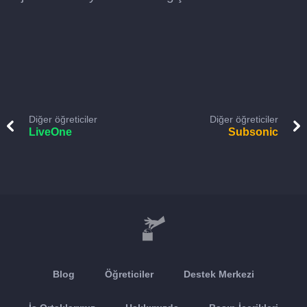
Diğer öğreticiler
Diğer öğreticiler
LiveOne
Subsonic
Blog
Öğreticiler
Destek Merkezi