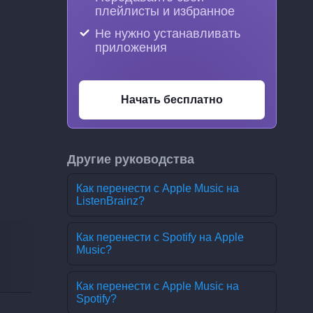
плейлисты и избранное
Не нужно устанавливать
приложения
Начать бесплатно
Другие руководства
Как перенести с Apple Music на
ListenBrainz?
Как перенести с Spotify на Apple
Music?
Как перенести с Apple Music на
Spotify?