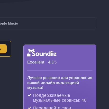
Apple Music
с
Excellent
4.3
/5
Лучшее решение для управления
вашей онлайн-коллекцией
музыки!
Поддерживаемые
музыкальные сервисы: 46
Передавайте свои