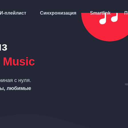
И-плейлист
Синхронизация
Smartlink
П
из
 Music
чиная с нуля.
ты, любимые