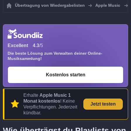
Übertragung von Wiedergabelisten
Apple Music
Excellent
4.3
/5
Die beste Lösung zum Verwalten deiner Online-
Musiksammlung!
Kostenlos starten
Erhalte
Apple Music 1
Monat kostenlos
! Keine
Jetzt testen
Verpflichtungen. Jederzeit
kündbar.
Wie überträgst du Playlists von