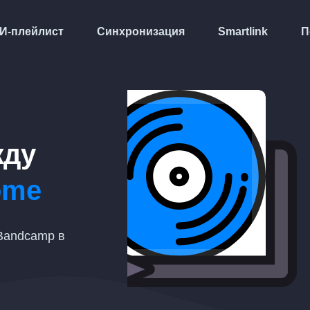
И-плейлист
Синхронизация
Smartlink
П
жду
ome
Bandcamp в