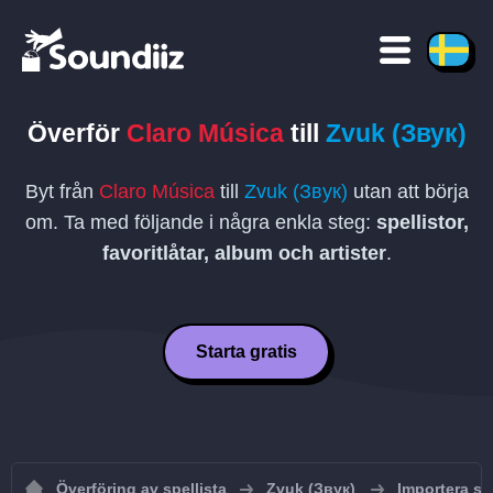
Överför
Claro Música
till
Zvuk (Звук)
Byt från
Claro Música
till
Zvuk (Звук)
utan att börja
om. Ta med följande i några enkla steg:
spellistor,
favoritlåtar, album och artister
.
Starta gratis
Överföring av spellista
Zvuk (Звук)
Importera spe