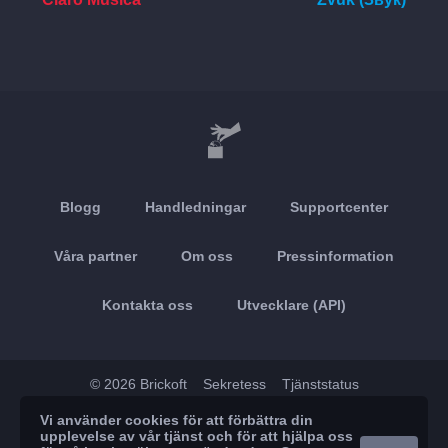
Blogg
Handledningar
Supportcenter
Våra partner
Om oss
Pressinformation
Kontakta oss
Utvecklare (API)
© 2026 Brickoft
Sekretess
Tjänststatus
Vi använder cookies för att förbättra din
App Store
Google Play
upplevelse av vår tjänst och för att hjälpa oss