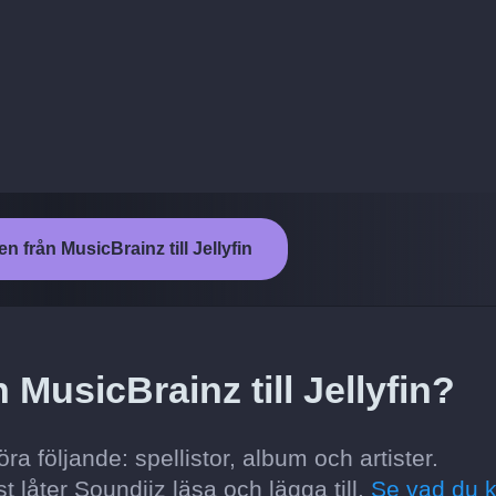
n från MusicBrainz till Jellyfin
 MusicBrainz till Jellyfin?
ra följande: spellistor, album och artister.
t låter Soundiiz läsa och lägga till.
Se vad du 