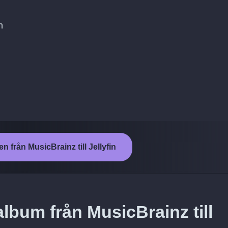
n
n från MusicBrainz till Jellyfin
lbum från MusicBrainz till