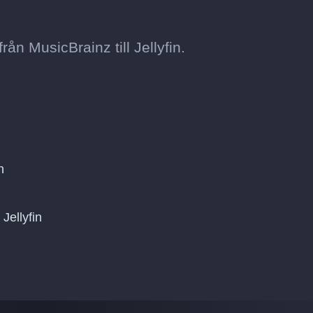
ån MusicBrainz till Jellyfin.
n
Jellyfin