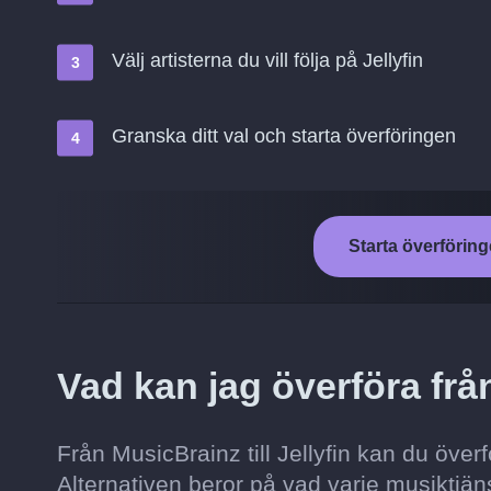
Välj artisterna du vill följa på Jellyfin
Granska ditt val och starta överföringen
Starta överföringe
Vad kan jag överföra från
Från MusicBrainz till Jellyfin kan du överfö
Alternativen beror på vad varje musiktjäns