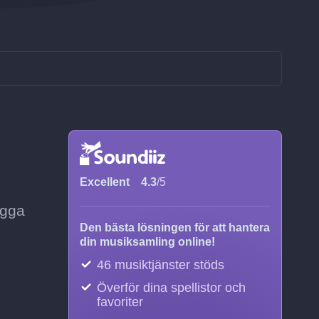
Excellent
4.3
/5
ägga
Den bästa lösningen för att hantera
din musiksamling online!
46 musiktjänster stöds
Överför dina spellistor och
favoriter