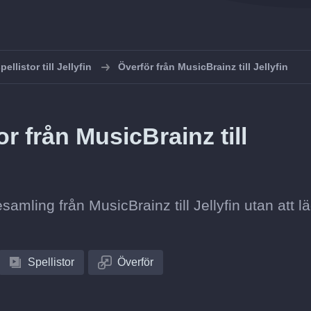
ellistor till Jellyfin
Överför från MusicBrainz till Jellyfin
r från MusicBrainz till
esamling från MusicBrainz till Jellyfin utan att l
Spellistor
Överför