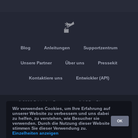
Blog
Anleitungen
Supportzentrum
Unsere Partner
Über uns
Pressekit
Kontaktiere uns
Entwickler (API)
© 2026 Brickoft
Datenschutz & AGB
Dienststatus
Wir verwenden Cookies, um Ihre Erfahrung auf
unserer Website zu verbessern und uns dabei
App Store
Google Play
zu helfen, zu verstehen, wie Besucher sie
OK
verwenden. Durch die Nutzung dieser Website
stimmen Sie dieser Verwendung zu.
Einzelheiten anzeigen