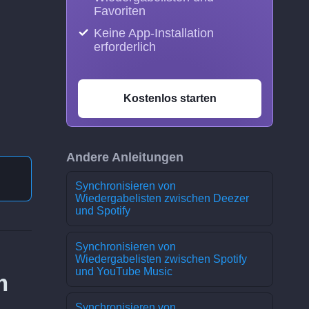
Favoriten
Keine App-Installation
erforderlich
Kostenlos starten
Andere Anleitungen
Synchronisieren von
Wiedergabelisten zwischen Deezer
und Spotify
Synchronisieren von
Wiedergabelisten zwischen Spotify
und YouTube Music
m
Synchronisieren von