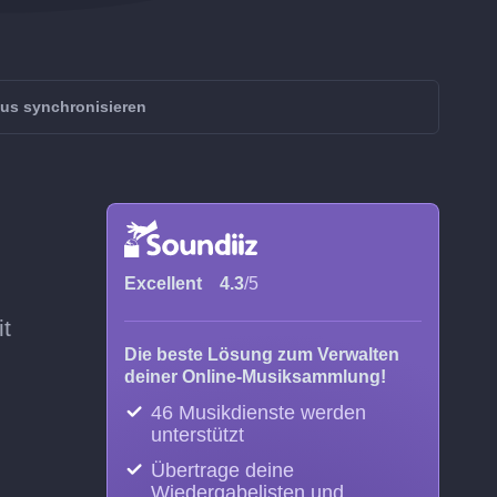
ius synchronisieren
Excellent
4.3
/5
it
Die beste Lösung zum Verwalten
deiner Online-Musiksammlung!
46 Musikdienste werden
unterstützt
Übertrage deine
Wiedergabelisten und