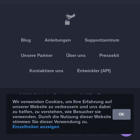
Blog
Anleitungen
Supportzentrum
Unsere Partner
Über uns
Pressekit
Kontaktiere uns
Entwickler (API)
© 2026 Brickoft
Datenschutz & AGB
Dienststatus
Wir verwenden Cookies, um Ihre Erfahrung auf
unserer Website zu verbessern und uns dabei
App Store
Google Play
zu helfen, zu verstehen, wie Besucher sie
OK
verwenden. Durch die Nutzung dieser Website
stimmen Sie dieser Verwendung zu.
Einzelheiten anzeigen