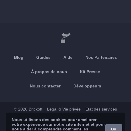
Blog
Guides
Aide
Nos Partenaires
À propos de nous
Kit Presse
Nous contacter
Développeurs
© 2026 Brickoft
Légal & Vie privée
État des services
Nous utilisons des cookies pour améliorer
App Store
Google Play
votre expérience sur notre site internet et pour
nous aider à comprendre comment les
OK