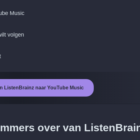
Tube Music
ilt volgen
t
an ListenBrainz naar YouTube Music
nummers over van ListenBrai