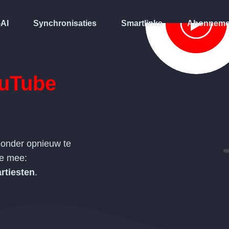
-AI
Synchronisaties
Smartlinks
Abonneme
uTube
onder opnieuw te
de mee:
rtiesten
.