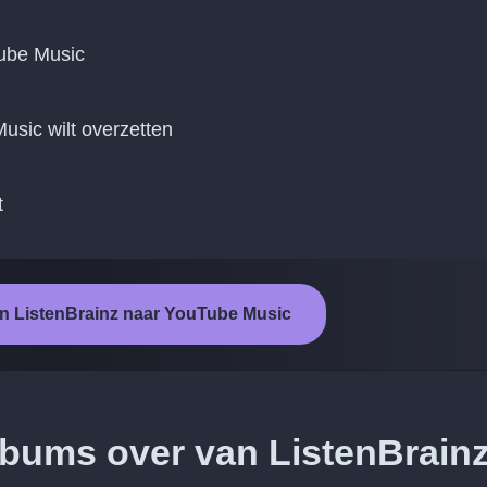
Tube Music
Music wilt overzetten
t
an ListenBrainz naar YouTube Music
lbums over van ListenBrain