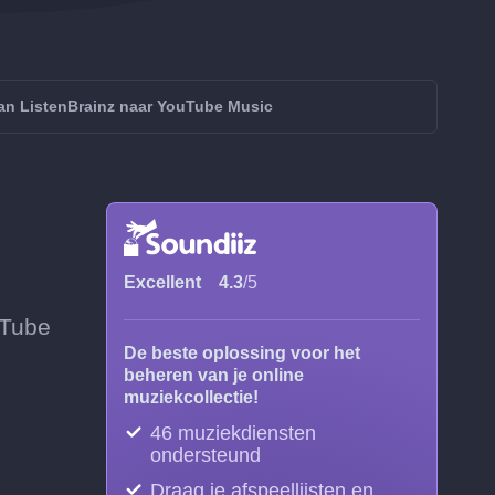
an ListenBrainz naar YouTube Music
Excellent
4.3
/5
uTube
De beste oplossing voor het
beheren van je online
muziekcollectie!
46 muziekdiensten
ondersteund
Draag je afspeellijsten en