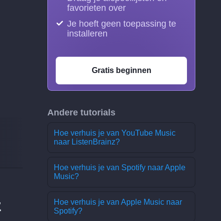
favorieten over
Je hoeft geen toepassing te
installeren
Gratis beginnen
Andere tutorials
Hoe verhuis je van YouTube Music
naar ListenBrainz?
Hoe verhuis je van Spotify naar Apple
Music?
z
Hoe verhuis je van Apple Music naar
Spotify?