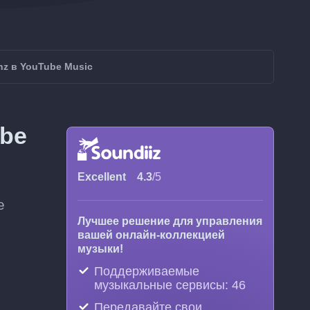
nz в YouTube Music
ube
Excellent
4.3
/5
e
Лучшее решение для управления
вашей онлайн-коллекцией
музыки!
Поддерживаемые
музыкальные сервисы: 46
Передавайте свои