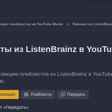
порт плейлистов на YouTube Music
Перенос из ListenBrai
ты из ListenBrainz в YouT
лекцию плейлистов из ListenBrainz в YouTub
ю.
сколько)
Плейлисты
Передать
нт «Передать»