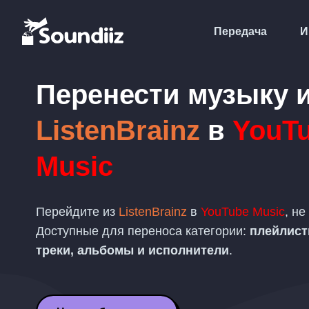
Передача
И
Перенести музыку 
ListenBrainz
в
YouT
Music
Перейдите из
ListenBrainz
в
YouTube Music
, не
Доступные для переноса категории:
плейлис
треки, альбомы и исполнители
.