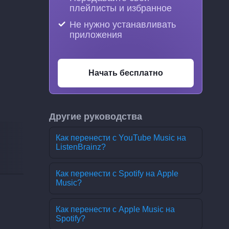
плейлисты и избранное
Не нужно устанавливать
приложения
Начать бесплатно
Другие руководства
Как перенести с YouTube Music на
ListenBrainz?
Как перенести с Spotify на Apple
Music?
Как перенести с Apple Music на
Spotify?