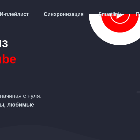
И-плейлист
Синхронизация
Smartlink
П
из
ube
 начиная с нуля.
ты, любимые